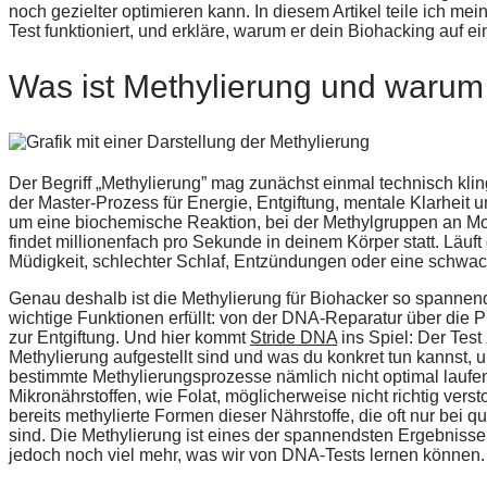
noch gezielter optimieren kann. In diesem Artikel teile ich mei
Test funktioniert, und erkläre, warum er dein Biohacking auf e
Was ist Methylierung und warum i
Der Begriff „Methylierung” mag zunächst einmal technisch klin
der Master-Prozess für Energie, Entgiftung, mentale Klarheit 
um eine biochemische Reaktion, bei der Methylgruppen an M
findet millionenfach pro Sekunde in deinem Körper statt. Läuft
Müdigkeit, schlechter Schlaf, Entzündungen oder eine schwach
Genau deshalb ist die Methylierung für Biohacker so spannend.
wichtige Funktionen erfüllt: von der DNA-Reparatur über die P
zur Entgiftung. Und hier kommt
Stride DNA
ins Spiel: Der Test
Methylierung aufgestellt sind und was du konkret tun kannst,
bestimmte Methylierungsprozesse nämlich nicht optimal lauf
Mikronährstoffen, wie Folat, möglicherweise nicht richtig vers
bereits methylierte Formen dieser Nährstoffe, die oft nur bei qu
sind. Die Methylierung ist eines der spannendsten Ergebnisse 
jedoch noch viel mehr, was wir von DNA-Tests lernen können.