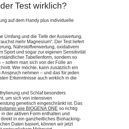
der Test wirklich?
rme Umfang und die Tiefe der Auswertung.
auchst mehr Magnesium“. Der Test liefert
erung, Nährstoffverwertung, oxidativem
m Sport und sogar zur eigenen Sensitivität
rständlicher Tabellenform, sondern so
 – sofern man sich von der Fülle an
hnitt. Wer möchte, kann zusätzlich ein
in Anspruch nehmen – und das für jeden
sten Erkenntnisse auch wirklich in die
thylierung und Schlaf besonders
ht, um sich von intensiven
eistung genetisch eingeschränkt ist. Das
ltivitamin wie BIOGENA ONE
so richtig
s in der aktiven Form enthalten und
direkt in ein ganzheitliches Biohacking-
chen Daten basiert, können wir jetzt