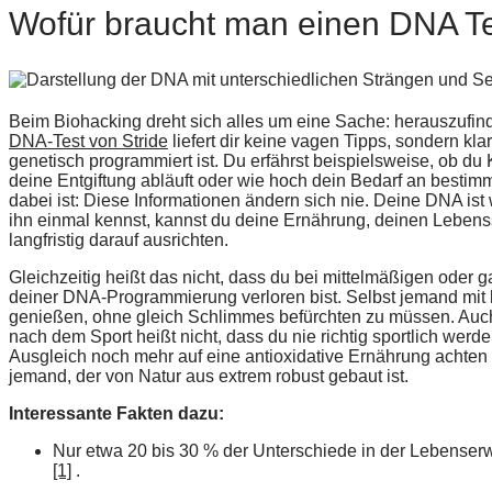
Wofür braucht man einen DNA Te
Beim Biohacking dreht sich alles um eine Sache: herauszufinden
DNA-Test von Stride
liefert dir keine vagen Tipps, sondern kl
genetisch programmiert ist. Du erfährst beispielsweise, ob du K
deine Entgiftung abläuft oder wie hoch dein Bedarf an bestim
dabei ist: Diese Informationen ändern sich nie. Deine DNA is
ihn einmal kennst, kannst du deine Ernährung, deinen Lebens
langfristig darauf ausrichten.
Gleichzeitig heißt das nicht, dass du bei mittelmäßigen oder 
deiner DNA-Programmierung verloren bist. Selbst jemand mit h
genießen, ohne gleich Schlimmes befürchten zu müssen. Auch
nach dem Sport heißt nicht, dass du nie richtig sportlich werd
Ausgleich noch mehr auf eine antioxidative Ernährung achten 
jemand, der von Natur aus extrem robust gebaut ist.
Interessante Fakten dazu:
Nur etwa 20 bis 30 % der Unterschiede in der Lebenser
[1]
.