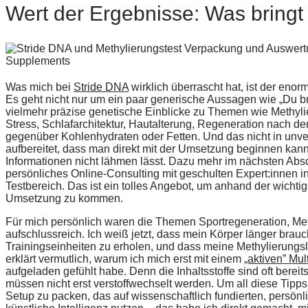
Wert der Ergebnisse: Was bringt 
Was mich bei
Stride DNA
wirklich überrascht hat, ist der eno
Es geht nicht nur um ein paar generische Aussagen wie „Du br
vielmehr präzise genetische Einblicke zu Themen wie Methyli
Stress, Schlafarchitektur, Hautalterung, Regeneration nach de
gegenüber Kohlenhydraten oder Fetten. Und das nicht in unve
aufbereitet, dass man direkt mit der Umsetzung beginnen kann
Informationen nicht lähmen lässt. Dazu mehr im nächsten Absc
persönliches Online-Consulting mit geschulten Expert:innen 
Testbereich. Das ist ein tolles Angebot, um anhand der wichtig
Umsetzung zu kommen.
Für mich persönlich waren die Themen Sportregeneration, Me
aufschlussreich. Ich weiß jetzt, dass mein Körper länger brauc
Trainingseinheiten zu erholen, und dass meine Methylierungsl
erklärt vermutlich, warum ich mich erst mit einem
„aktiven” Mu
aufgeladen gefühlt habe. Denn die Inhaltsstoffe sind oft bereit
müssen nicht erst verstoffwechselt werden. Um all diese Tipps 
Setup zu packen, das auf wissenschaftlich fundierten, persönli