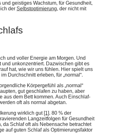
es und geistiges Wachstum, für Gesundheit,
eich der
Selbstoptimierung
, der nicht mit
chlafs
ach und voller Energie am Morgen. Und
 und unkonzentriert. Dazwischen gibt es
uf hat, wie wir uns fühlen. Hier spielt uns
im Durchschnitt erleben, für „normal“.
orgendliche Körpergefühl als „normal“
aupten, gut geschlafen zu haben, aber
e aus dem Bett kommen. Auch Einschlaf-
erden oft als normal abgetan.
lkerung wirklich gut
[1]
. 80 % der
gravierenden Langzeitfolgen für Gesundheit
m, da Schlaf oft als Nebensache betrachtet
e auf guten Schlaf als Optimierungsfaktor