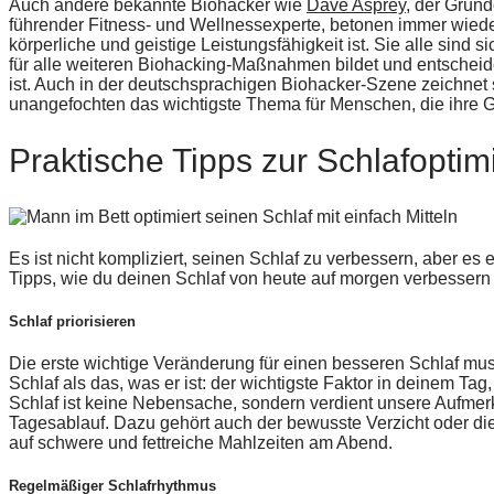
Auch andere bekannte Biohacker wie
Dave Asprey
, der Gründ
führender Fitness- und Wellnessexperte, betonen immer wieder,
körperliche und geistige Leistungsfähigkeit ist. Sie alle sind s
für alle weiteren Biohacking-Maßnahmen bildet und entscheid
ist. Auch in der deutschsprachigen Biohacker-Szene zeichnet si
unangefochten das wichtigste Thema für Menschen, die ihre 
Praktische Tipps zur Schlafoptim
Es ist nicht kompliziert, seinen Schlaf zu verbessern, aber es e
Tipps, wie du deinen Schlaf von heute auf morgen verbessern
Schlaf priorisieren
Die erste wichtige Veränderung für einen besseren Schlaf muss
Schlaf als das, was er ist: der wichtigste Faktor in deinem Ta
Schlaf ist keine Nebensache, sondern verdient unsere Aufmer
Tagesablauf. Dazu gehört auch der bewusste Verzicht oder di
auf schwere und fettreiche Mahlzeiten am Abend.
Regelmäßiger Schlafrhythmus