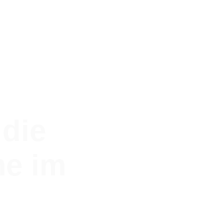
 die
me im