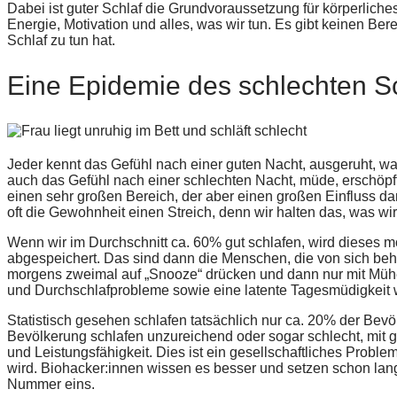
Dabei ist guter Schlaf die Grundvoraussetzung für körperlich
Energie, Motivation und alles, was wir tun. Es gibt keinen Ber
Schlaf zu tun hat.
Eine Epidemie des schlechten S
Jeder kennt das Gefühl nach einer guten Nacht, ausgeruht, w
auch das Gefühl nach einer schlechten Nacht, müde, erschöpft
einen sehr großen Bereich, der aber einen großen Einfluss dara
oft die Gewohnheit einen Streich, denn wir halten das, was wir 
Wenn wir im Durchschnitt ca. 60% gut schlafen, wird dieses m
abgespeichert. Das sind dann die Menschen, die von sich beh
morgens zweimal auf „Snooze“ drücken und dann nur mit Müh
und Durchschlafprobleme sowie eine latente Tagesmüdigkeit w
Statistisch gesehen schlafen tatsächlich nur ca. 20% der Bevö
Bevölkerung schlafen unzureichend oder sogar schlecht, mit 
und Leistungsfähigkeit. Dies ist ein gesellschaftliches Proble
wird. Biohacker:innen wissen es besser und setzen schon lang
Nummer eins.