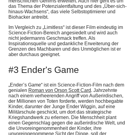
menschlichen Gehirns erweitert. Auch hier geht es um
das Thema der Potenzialentfaltung und des „Über-sich-
hinaus-Wachsens“, das viele Selbstoptimierer und
Biohacker antreibt.
Im Vergleich zu „Limitless“ ist dieser Film eindeutig im
Science-Fiction-Bereich angesiedelt und wird auch
nicht jedermanns Geschmack treffen. Als
Inspirationsquelle und gedankliche Erweiterung der
Grenzen des Machbaren und des Unmöglichen ist er
aber durchaus geeignet.
#3 Ender's Game
„Ender’s Game“ ist ein Science-Fiction-Film nach dem
genialen
Roman von Orson Scott Card
. Jahrzehnte
nach einem verheerenden Angriff von Außerirdischen,
der Millionen von Toten forderte, werden hochbegabte
Kinder, darunter der Junge Ender Wiggin, auf eine
Militärschule geschickt, um dort das strategische
Kriegshandwerk zu erlernen. Die Menschheit plant
einen Gegenschlag gegen die außerirdische Welt, und
die Unvoreingenommenheit der Kinder, ihre
unvoreingenommene Sicht der Dinge, soll der