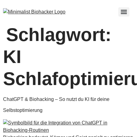
Zum
Inhalt
springen
Schlagwort:
KI
Schlafoptimier
ChatGPT & Biohacking – So nutzt du KI für deine
Selbstoptimierung